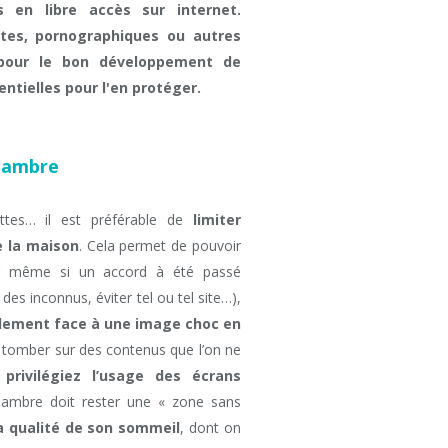
 en libre accès sur internet.
ntes, pornographiques ou autres
pour le bon développement de
entielles pour l'en protéger.
chambre
ettes… il est préférable de
limiter
e la maison
. Cela permet de pouvoir
car même si un accord à été passé
es inconnus, éviter tel ou tel site…),
tellement face à une image choc en
 de tomber sur des contenus que l’on ne
,
privilégiez l’usage des écrans
hambre doit rester une « zone sans
a qualité de son sommeil
, dont on