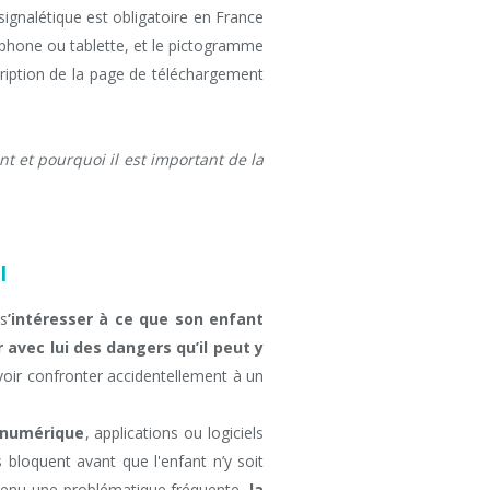
signalétique est obligatoire en France
tphone ou tablette, et le pictogramme
cription de la page de téléchargement
nt et pourquoi il est important de la
l
 s
’intéresser à ce que son enfant
r avec lui des dangers
qu’il peut y
 voir confronter accidentellement à un
e numérique
, applications ou logiciels
es bloquent avant que l'enfant n’y soit
evenu une problématique fréquente,
la