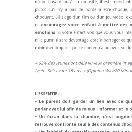
dû au hasard ou à sa curiosité, il est importan
plutôt qu’il n’y a pas de honte à être choqué,
choquant. S’il s’agit d’un film ou d’un jeu vidéo, exp
et
encouragez votre enfant à mettre des mo
émotions
. Si votre enfant voit que vous vous inté
ni le punir, il sera davantage apte à partager ce qu
minimiser l’impact que ce contenu a pu avoir sur lui
« 62% des jeunes ont déjà vu leur première ima
lycée. Soit avant 15 ans. » (Opinion Way/20 Minut
L’ESSENTIEL :
• Le parent doit garder un lien avec ce que
parler avec lui afin de mieux l’informer et l
• Un écran dans la chambre, c’est augmen
retrouve confronté seul à des contenus choq
• Un logiciel de contrôle parental est une