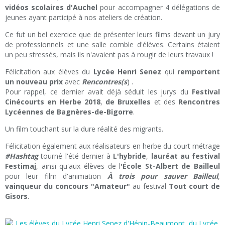
vidéos scolaires d'Auchel
pour accompagner 4 délégations de
jeunes ayant participé à nos ateliers de création.
Ce fut un bel exercice que de présenter leurs films devant un jury
de professionnels et une salle comble d'élèves. Certains étaient
un peu stressés, mais ils n'avaient pas à rougir de leurs travaux !
Félicitation aux élèves du
Lycée Henri Senez
qui
remportent
un nouveau prix
avec
Rencontres(s
) .
Pour rappel, ce dernier avait déjà séduit les jurys du
Festival
Cinécourts en Herbe 2018
,
de Bruxelles
et des
Rencontres
Lycéennes de Bagnères-de-Bigorre
.
Un film touchant sur la dure réalité des migrants.
Félicitation également aux réalisateurs en herbe du court métrage
#Hashtag
tourné l'été dernier à
L'hybride
,
lauréat au festival
Festimaj
,
ainsi qu'aux élèves de l
'École St-Albert de Bailleul
pour leur film d'animation
À trois pour sauver Bailleul
,
vainqueur du concours "Amateur"
au festival
Tout court de
Gisors
.