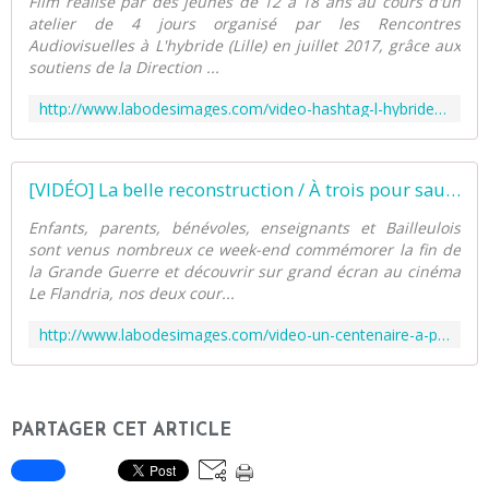
Film réalisé par des jeunes de 12 à 18 ans au cours d'un
atelier de 4 jours organisé par les Rencontres
Audiovisuelles à L'hybride (Lille) en juillet 2017, grâce aux
soutiens de la Direction ...
http://www.labodesimages.com/video-hashtag-l-hybride-lille-juillet-2017.html
[VIDÉO] La belle reconstruction / À trois pour sauver Bailleul - "1918-2018, un centenaire à partager" à Bailleul - Éducation aux images à l'ère du numérique
Enfants, parents, bénévoles, enseignants et Bailleulois
sont venus nombreux ce week-end commémorer la fin de
la Grande Guerre et découvrir sur grand écran au cinéma
Le Flandria, nos deux cour...
http://www.labodesimages.com/video-un-centenaire-a-partager-bailleul.html
PARTAGER CET ARTICLE