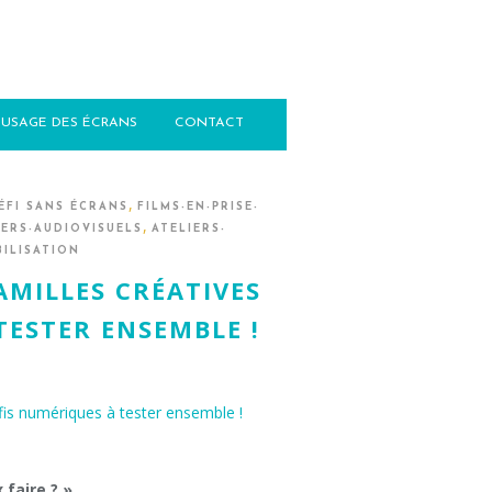
USAGE DES ÉCRANS
CONTACT
,
ÉFI SANS ÉCRANS
FILMS-EN-PRISE-
,
IERS-AUDIOVISUELS
ATELIERS-
BILISATION
AMILLES CRÉATIVES
TESTER ENSEMBLE !
 faire ? »