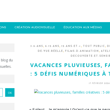
IONS
CRÉATION AUDIOVISUELLE
ÉDUCATION AUX MÉDIAS
,
,
,
,
3-6-ANS
6-12-ANS
12-ANS-ET-+
TOUT PUBLIC
D
,
,
DE-VUE-RÉELLE
FILMS-D-ANIMATION
ATEL
DECOUVERTE-ET-SENSI
 blog du
VACANCES PLUVIEUSES, F
suelles.
: 5 DÉFIS NUMÉRIQUES À 
17 FÉVRIER 2026
« Il pleut… Je m’ennuie ! Qu’est-ce que je peux