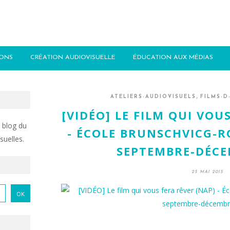
IONS
CRÉATION AUDIOVISUELLE
ÉDUCATION AUX MÉDIAS
,
ATELIERS-AUDIOVISUELS
FILMS-D
[VIDÉO] LE FILM QUI VOU
 blog du
- ÉCOLE BRUNSCHVICG-RO
suelles.
SEPTEMBRE-DÉCE
25 MAI 2015