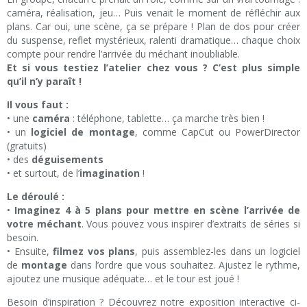
caméra, réalisation, jeu… Puis venait le moment de réfléchir aux
plans. Car oui, une scène, ça se prépare ! Plan de dos pour créer
du suspense, reflet mystérieux, ralenti dramatique… chaque choix
compte pour rendre l’arrivée du méchant inoubliable.
Et si vous testiez l’atelier chez vous ? C’est plus simple
qu’il n’y paraît !
Il vous faut :
• une
caméra
: téléphone, tablette… ça marche très bien !
• un
logiciel de montage
, comme CapCut ou PowerDirector
(gratuits)
• des
déguisements
• et surtout, de l’
imagination
!
Le déroulé :
•
Imaginez 4 à 5 plans pour mettre en scène l’arrivée de
votre méchant
. Vous pouvez vous inspirer d’extraits de séries si
besoin.
• Ensuite,
filmez vos plans
, puis assemblez-les dans un logiciel
de
montage
dans l’ordre que vous souhaitez. Ajustez le rythme,
ajoutez une musique adéquate… et le tour est joué !
Besoin d’inspiration ? Découvrez notre exposition interactive ci-