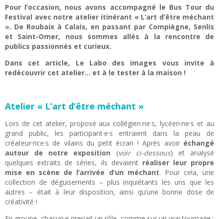
Pour l’occasion, nous avons accompagné le Bus Tour du
Festival avec notre atelier itinérant « L’art d’être méchant
». De Roubaix à Calais, en passant par Compiègne, Senlis
et Saint-Omer, nous sommes allés à la rencontre de
publics passionnés et curieux.
Dans cet article, Le Labo des images vous invite à
redécouvrir cet atelier… et à le tester à la maison !
Atelier « L’art d’être méchant »
Lors de cet atelier, proposé aux collégien·ne·s, lycéen·ne·s et au
grand public, les participant·e·s entraient dans la peau de
créateur·rice·s de vilains du petit écran ! Après avoir
échangé
autour de notre exposition
(
voir ci-dessous
) et analysé
quelques extraits de séries, ils devaient
réaliser leur propre
mise en scène de l’arrivée d’un méchant
. Pour cela, une
collection de déguisements – plus inquiétants les uns que les
autres – était à leur disposition, ainsi qu’une bonne dose de
créativité !
En groupe, chacun·e prenait un rôle, comme sur un vrai tournage :