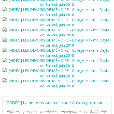
[VIDÉO] La belle reconstruction / À trois pour sauver Bailleul - "1918-2018, un centenaire à partager" à Bailleul - Éducation aux images à l'ère du numérique
Enfants, parents, bénévoles, enseignants et Bailleulois