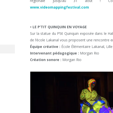
régionale jusqu’au 31 août ! Co
www.videomappingfestival.com
t
• LE P’TIT QUINQUIN EN VOYAGE
Sur la statue du P’tit Quinquin exposée dans le Hall 
de l’école Lakanal vous proposent une rencontre entre
Équipe créative :
École Élémentaire Lakanal, Lille
Intervenant pédagogique :
Morgan Rio
Création sonore :
Morgan Rio