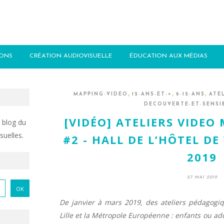
IONS
CRÉATION AUDIOVISUELLE
ÉDUCATION AUX MÉDIAS
,
,
,
MAPPING-VIDEO
12-ANS-ET-+
6-12-ANS
ATE
DECOUVERTE-ET-SENSI
[VIDÉO] ATELIERS VIDEO
 blog du
suelles.
#2 - HALL DE L’HÔTEL DE 
2019
27 MAI 2019
De janvier à mars 2019, des ateliers pédagogiq
Lille et la Métropole Européenne : enfants ou ad