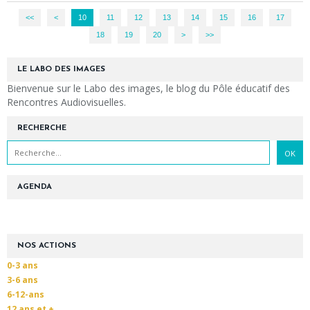
<<
<
10
11
12
13
14
15
16
17
18
19
20
>
>>
LE LABO DES IMAGES
Bienvenue sur le Labo des images, le blog du Pôle éducatif des
Rencontres Audiovisuelles.
RECHERCHE
AGENDA
NOS ACTIONS
0-3 ans
3-6 ans
6-12-ans
12 ans et +