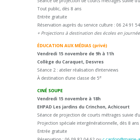
Séance de projection de courts métrages suivie d’
Tout public, dès 8 ans
Entrée gratuite
Réservation auprès du service culture : 06 24 91 5
+ Projections à destination des écoles en journée
ÉDUCATION AUX MÉDIAS (privé)
Vendredi 15 novembre de 9h à 11h
Collège du Caraquet, Desvres
Séance 2 : atelier réalisation d’interviews
e
À destination d’une classe de 5
CINÉ SOUPE
Vendredi 15 novembre à 18h
EHPAD Les jardins du Crinchon, Achicourt
Séance de projection de courts métrages suivie d’
Projection spéciale intergénérationnelle, dès 8 ans
Entrée gratuite
Réservation : 06 09 82 04 62 ou
c.cardon@mairie-ac