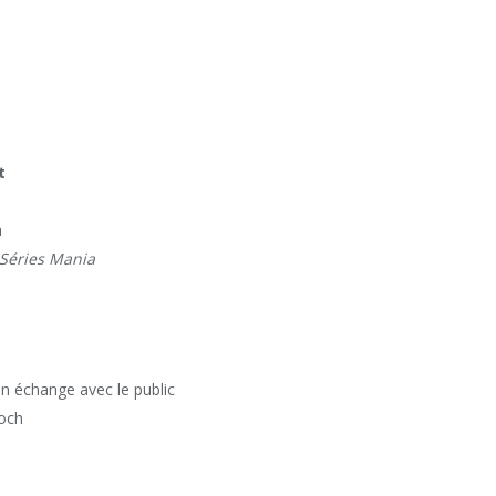
t
a
 Séries Mania
un échange avec le public
Roch