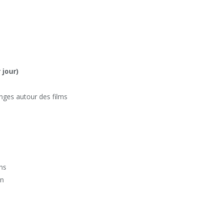
 jour)
nges autour des films
ans
on