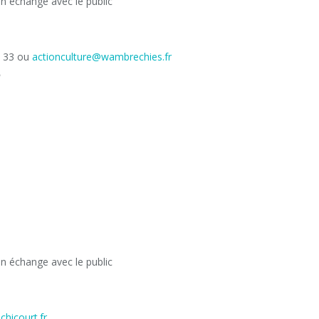
un échange avec le public
4 33 ou
actionculture@wambrechies.fr
un échange avec le public
hicourt.fr