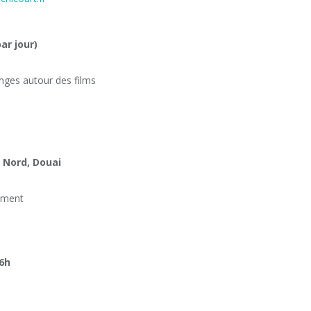
ar jour)
nges autour des films
 Nord, Douai
sement
16h