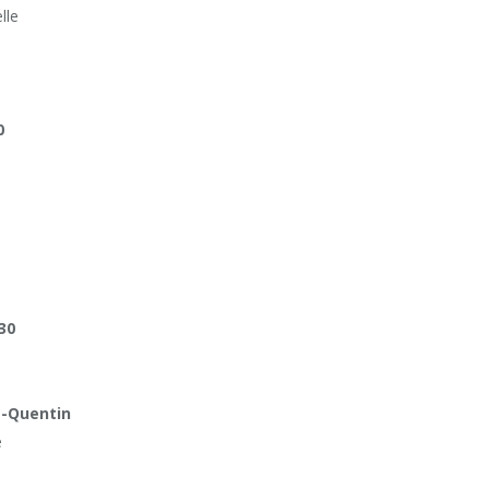
lle
0
h30
t-Quentin
e