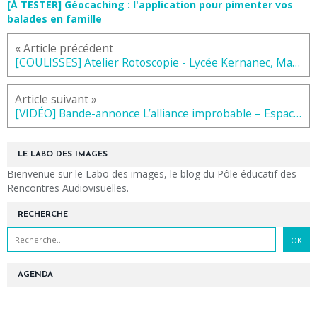
[À TESTER] Géocaching : l'application pour pimenter vos
balades en famille
« Article précédent
[COULISSES] Atelier Rotoscopie - Lycée Kernanec, Marcq-en-Barœul - novembre 2020
Article suivant »
[VIDÉO] Bande-annonce L’alliance improbable – Espace Culturel de la Ferme Dupuich, Mazingarbe - octobre 2020
LE LABO DES IMAGES
Bienvenue sur le Labo des images, le blog du Pôle éducatif des
Rencontres Audiovisuelles.
RECHERCHE
AGENDA